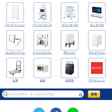
パーティション
パソコンラック
プリンター台
モニター台
モニターアーム
ファイルワゴン
PCワゴン
デスクワゴン
台車
金庫
拡声器
アウトレット