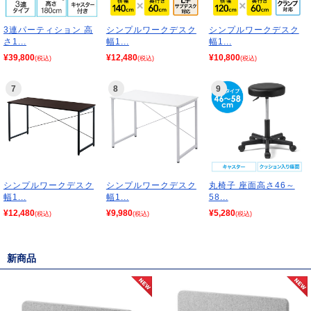
3連パーティション 高
シンプルワークデスク
シンプルワークデスク
さ1...
幅1...
幅1...
¥39,800
¥12,480
¥10,800
(税込)
(税込)
(税込)
7
8
9
シンプルワークデスク
シンプルワークデスク
丸椅子 座面高さ46～
幅1...
幅1...
58...
¥12,480
¥9,980
¥5,280
(税込)
(税込)
(税込)
新商品