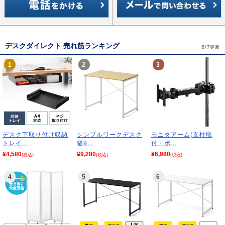
デスクダイレクト 売れ筋ランキング
8/7更新
1
2
3
デスク下取り付け収納
シンプルワークデスク
モニタアーム(支柱取
トレイ...
幅9...
付・ポ...
¥4,580
¥9,280
¥6,980
(税込)
(税込)
(税込)
4
5
6