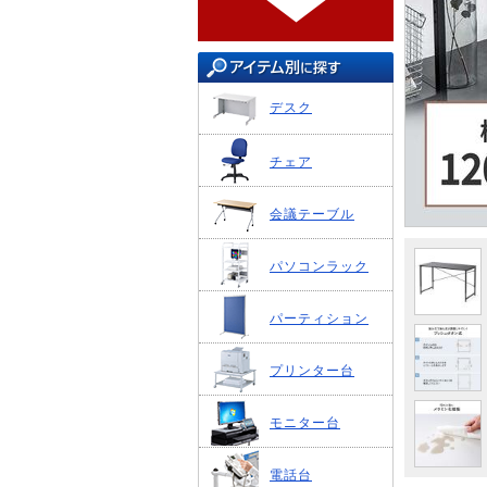
デスク
チェア
会議テーブル
パソコンラック
パーティション
プリンター台
モニター台
電話台