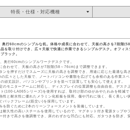
特長・仕様・対応機種
m、奥行60cmのシンプルな机。体格や成長に合わせて、天板の高さを7段階(5
製品を取り付けでき、広々天板で快適に作業できるシンプルデスク。オフィス
。ブラック。
cm、奥行60cmのシンプルワークデスクです。
に合わせて、天板の高さが7段階(58～76cm)まで調整できます。
ボタンを押すだけでスムーズに天板の高さを調整でき、用途に応じた最適な高
cmの広々とした天板で、ノートパソコンや書類を広げても余裕のある作業ス
kgの頑丈設計。パソコンやプリンタを並べて設置しても安心して使えます。
固定のモニターアームに対応し、ディスプレイの位置調整も自由自在。デスク
ト(100-LA065シリーズ)を使用すれば、取付け部のゆがみやたわみを軽減
耐熱性と耐水性に優れたメラミン化粧板を採用。傷や汚れに強く、長く美しい
ぐバックフレーム(筋交い)を採用しています。
わみを防ぐために2本のリーンフォースメントを装備しています。
には耐久性の高いスチールを使用しているので、マグネット付き電源タップや
ター付きで高さを微調整でき、床のわずかな凹凸にも対応。ガタつきを防ぎ、