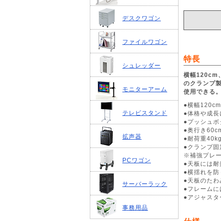
デスクワゴン
ファイルワゴン
特長
シュレッダー
横幅120c
のクランプ
モニターアーム
使用できる
●横幅120
テレビスタンド
●体格や成長
●プッシュ
●奥行き60
拡声器
●耐荷重40
●クランプ
※補強プレー
PCワゴン
●天板には
●横揺れを防
●天板のた
サーバーラック
●フレーム
●アジャス
事務用品