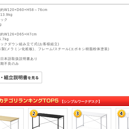
約W120×D60×H58～76cm
3.9kg
ラック
g
約W126×D65×H7cm
.7kg
ノックダウン組み立て式(お客様組立)
/木製(メラミン化粧板)、フレーム/スチール(エポキシ樹脂粉体塗装)
国
:日本語取扱説明書あり
初期不良のみ
【シンプルワークデスク】