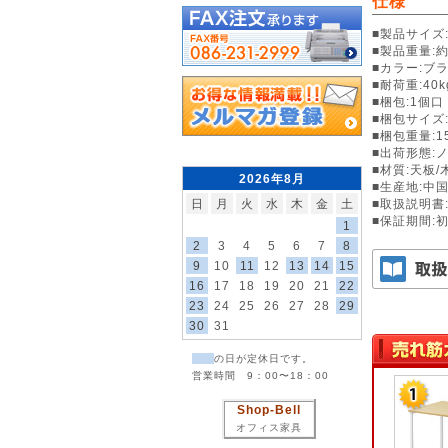
仕様
■製品サイズ:
■製品重量:約1
■カラー:ブ
■耐荷重:40k
■梱包:1個口
■梱包サイズ:
■梱包重量:15
■出荷形態:
■材質:天板
2026年8月
■生産地:中
日
月
火
水
木
金
土
■取扱説明書
■保証期間:
1
2
3
4
5
6
7
8
9
10
11
12
13
14
15
16
17
18
19
20
21
22
23
24
25
26
27
28
29
30
31
の日が定休日です。
営業時間 9：00〜18：00
Shop-Bell
オフィス家具