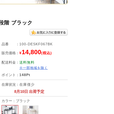
7段階 ブラック
品番
：
100-DESKF067BK
14,800
販売価格
：
¥
(税込)
配送料金
：
送料無料
※一部地域を除く
ポイント
：
148Pt
在庫状況
：
在庫僅少
8月10日 出荷予定
カラー：ブラック