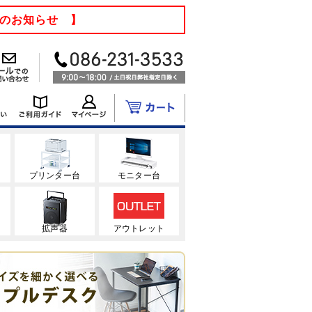
てのお知らせ 】
ク
プリンター台
モニター台
拡声器
アウトレット