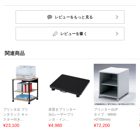
レビューをもっと見る
レビューを書く
関連商品
プリンタ台 プリ
床置きプリンター
プリンター台(P
ンタラック キャ
台(レーザープリ
タイプ・W600
スター付き...
ンタ・イン...
×D700mm)
¥23,100
¥4,980
¥72,200