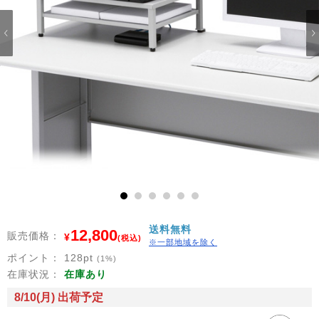
1
2
3
4
5
6
送料無料
12,800
販売価格：
¥
(税込)
※一部地域を除く
ポイント：
128
pt
(1%)
在庫状況：
在庫あり
8/10(月) 出荷予定