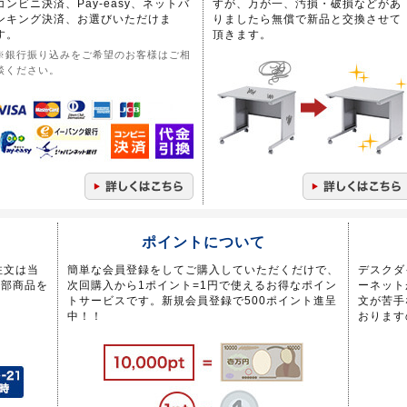
コンビニ決済、Pay-easy、ネットバ
すが、万が一、汚損・破損などがあ
ンキング決済、お選びいただけま
りましたら無償で新品と交換させて
す。
頂きます。
※銀行振り込みをご希望のお客様はご相
談ください。
ポイントについて
注文は当
簡単な会員登録をしてご購入していただくだけで、
デスクダ
一部商品を
次回購入から1ポイント=1円で使えるお得なポイン
ーネット
トサービスです。新規会員登録で500ポイント進呈
文が苦手
中！！
おります