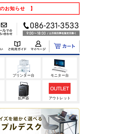
てのお知らせ 】
ク
プリンター台
モニター台
拡声器
アウトレット