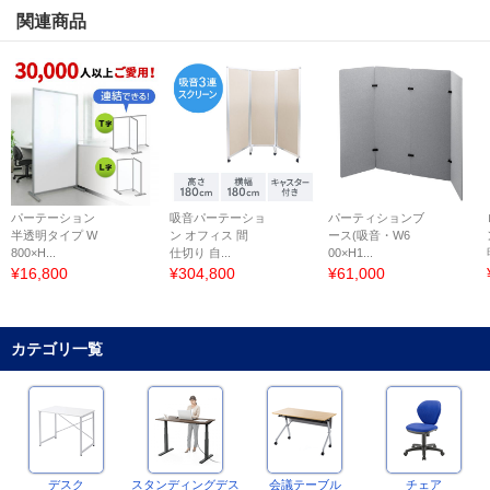
関連商品
パーテーション
吸音パーテーショ
パーティションブ
半透明タイプ W
ン オフィス 間
ース(吸音・W6
800×H...
仕切り 自...
00×H1...
¥16,800
¥304,800
¥61,000
カテゴリ一覧
デスク
スタンディングデス
会議テーブル
チェア