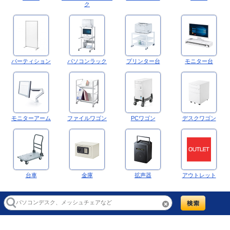
ク
パーティション
パソコンラック
プリンター台
モニター台
モニターアーム
ファイルワゴン
PCワゴン
デスクワゴン
台車
金庫
拡声器
アウトレット