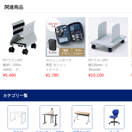
関連商品
PCワゴン(PC
ガジェットポーチ
PCワゴン(PC
幅90～205m
薄型 ガジェッ
幅135mm～2
m対応・デ...
トケース ...
35mm対...
¥5,480
¥1,780
¥10,100
カテゴリ一覧
デスク
スタンディングデス
会議テーブル
チェア