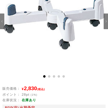
1
2
3
4
5
2,830
販売価格：
¥
(税込)
ポイント：
28
pt
(1%)
在庫状況：
在庫あり
8/10(月) 出荷予定