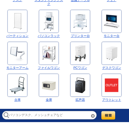
ク
パーティション
パソコンラック
プリンター台
モニター台
モニターアーム
ファイルワゴン
PCワゴン
デスクワゴン
台車
金庫
拡声器
アウトレット