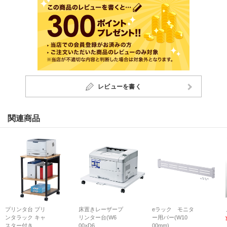
レビューを書く
関連商品
プリンタ台 プリ
床置きレーザープ
eラック モニタ
ンタラック キャ
リンター台(W6
ー用バー(W10
スター付き...
00×D6...
00mm)