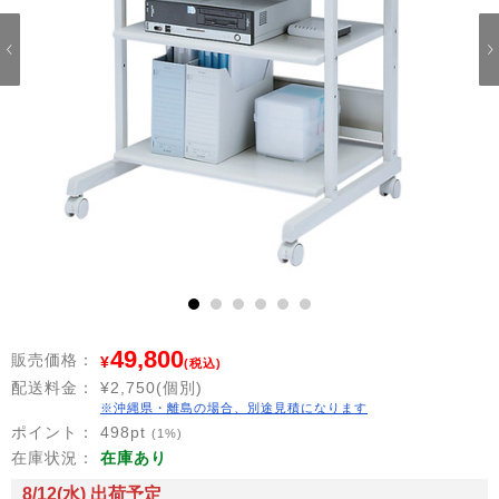
1
2
3
4
5
6
49,800
販売価格：
¥
(税込)
配送料金：
¥2,750(個別)
※沖縄県・離島の場合、別途見積になります
ポイント：
498
pt
(1%)
在庫状況：
在庫あり
8/12(水) 出荷予定