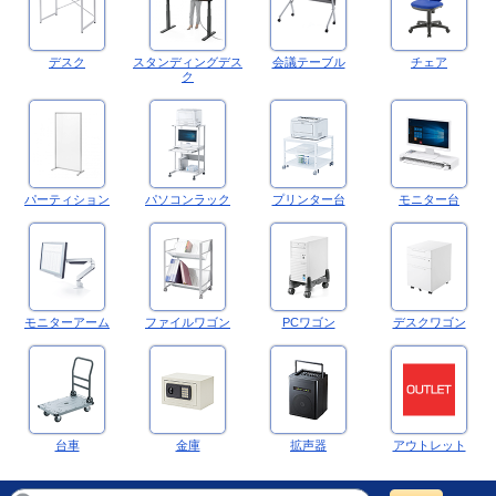
デスク
スタンディングデス
会議テーブル
チェア
ク
パーティション
パソコンラック
プリンター台
モニター台
モニターアーム
ファイルワゴン
PCワゴン
デスクワゴン
台車
金庫
拡声器
アウトレット