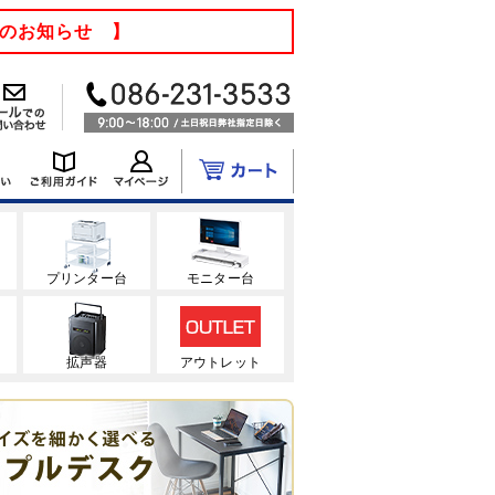
てのお知らせ 】
ク
プリンター台
モニター台
拡声器
アウトレット