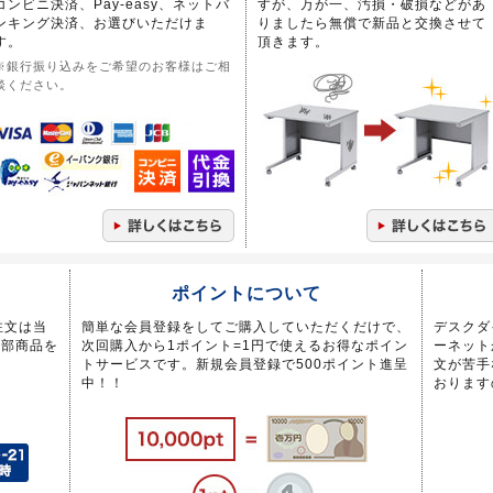
コンビニ決済、Pay-easy、ネットバ
すが、万が一、汚損・破損などがあ
ンキング決済、お選びいただけま
りましたら無償で新品と交換させて
す。
頂きます。
※銀行振り込みをご希望のお客様はご相
談ください。
ポイントについて
注文は当
簡単な会員登録をしてご購入していただくだけで、
デスクダ
一部商品を
次回購入から1ポイント=1円で使えるお得なポイン
ーネット
トサービスです。新規会員登録で500ポイント進呈
文が苦手
中！！
おります