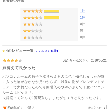
お客様の評価
1件
1件
0件
0件
0件
4のレビュー一覧
(
フィルタを解除
)
おかちゃん55
さん
2018/05/21
買替えて良かった
パソコンルームの椅子を取り替えるのに色々物色しましたが気
に入った物がなかなか見つからず、以前の物がプレジデントチ
ェアーで大柄だったので今回購入のやや小ぶりで丁度パソコン
ルームはピッタリ。
夫婦揃って並んで2脚配置しましたがちょうど良かったです。
約8年前にご購入
役に立った
3