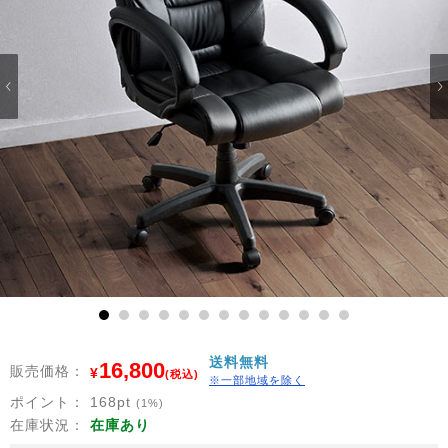
1
2
3
4
5
6
7
8
9
10
11
12
13
送料無料
16,800
販売価格：
¥
(税込)
※一部地域を除く
ポイント：
168
pt
(1%)
在庫状況：
在庫あり