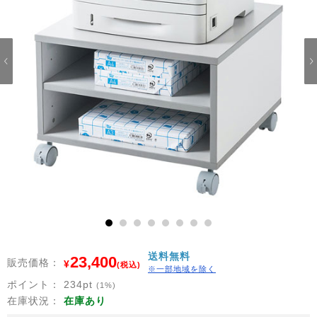
1
2
3
4
5
6
7
8
送料無料
23,400
販売価格：
¥
(税込)
※一部地域を除く
ポイント：
234
pt
(1%)
在庫状況：
在庫あり