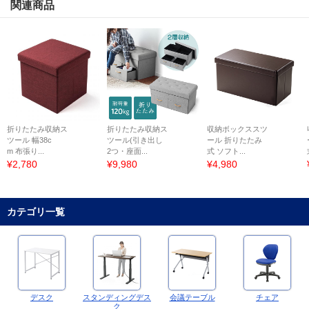
関連商品
折りたたみ収納ス
折りたたみ収納ス
収納ボックススツ
ツール 幅38c
ツール(引き出し
ール 折りたたみ
m 布張り...
2つ・座面...
式 ソフト...
¥2,780
¥9,980
¥4,980
カテゴリ一覧
デスク
スタンディングデス
会議テーブル
チェア
ク