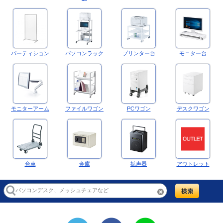
パーティション
パソコンラック
プリンター台
モニター台
モニターアーム
ファイルワゴン
PCワゴン
デスクワゴン
台車
金庫
拡声器
アウトレット