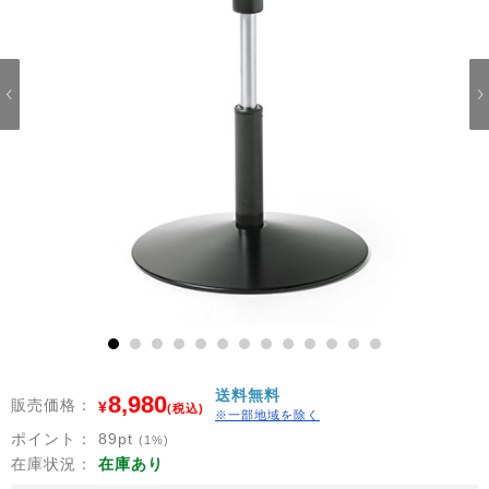
1
2
3
4
5
6
7
8
9
10
11
12
13
送料無料
8,980
販売価格：
¥
(税込)
※一部地域を除く
ポイント：
89
pt
(1%)
在庫状況：
在庫あり