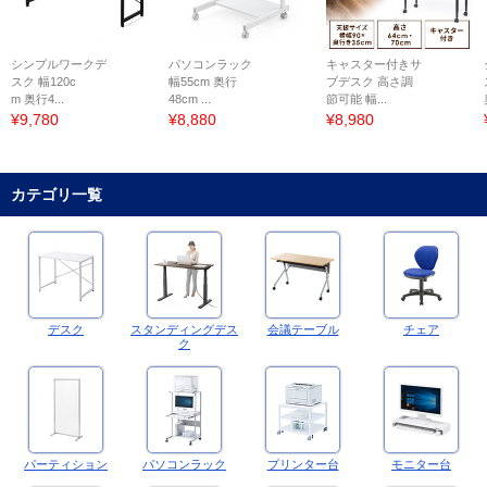
シンプルワークデ
パソコンラック
キャスター付きサ
スク 幅120c
幅55cm 奥行
ブデスク 高さ調
m 奥行4...
48cm ...
節可能 幅...
¥9,780
¥8,880
¥8,980
カテゴリ一覧
デスク
スタンディングデス
会議テーブル
チェア
ク
パーティション
パソコンラック
プリンター台
モニター台