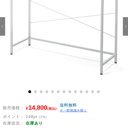
1
2
3
4
5
6
7
8
9
10
11
12
13
送料無料
14,800
販売価格：
¥
(税込)
※一部地域を除く
ポイント：
148
pt
(1%)
在庫状況：
在庫あり