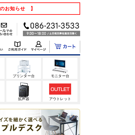
てのお知らせ 】
ク
プリンター台
モニター台
拡声器
アウトレット