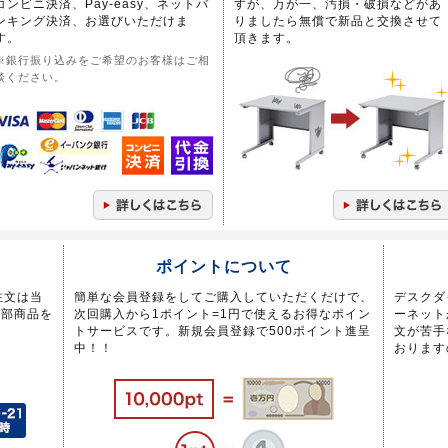
コンビニ決済、Pay-easy、ネットバ
すが、万が一、汚損・破損などがあ
ンキング決済、お選びいただけま
りましたら無償で新品と交換させて
す。
頂きます。
※銀行振り込みをご希望のお客様はご相
談ください。
ポイントについて
注文は当
簡単な会員登録をしてご購入していただくだけで、
デスクダ
一部商品を
次回購入から1ポイント=1円で使えるお得なポイン
ーネット
トサービスです。新規会員登録で500ポイント進呈
文が苦手
中！！
おります