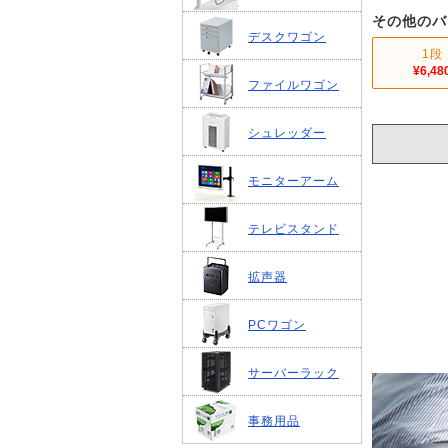
その他のバ
デスクワゴン
1段
¥6,48
ファイルワゴン
シュレッダー
モニターアーム
テレビスタンド
拡声器
PCワゴン
サーバーラック
事務用品