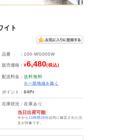
ワイト
品番
：
100-WG005W
6,480
販売価格
：
¥
(税込)
配送料金
：
送料無料
※一部地域を除く
ポイント
：
64Pt
在庫状況
：
在庫あり
当日出荷可能
今から
11時間28分
以内に確定された注
文が対象です。