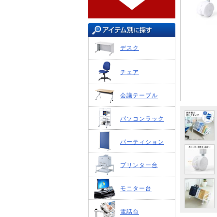
デスク
チェア
会議テーブル
パソコンラック
パーティション
プリンター台
モニター台
電話台