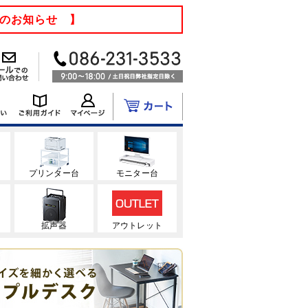
てのお知らせ 】
ク
プリンター台
モニター台
拡声器
アウトレット