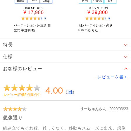
100-SPT013
100-SPT021W
¥ 17,980
¥ 39,800
(3)
(3)
パーテーション 床置き 自
3連パーティション 高さ
立式 半透明 幅...
180cm 折りた...
特長
仕様
お客様のレビュー
レビューを書く
4.00
(
1件
)
レビュー評価5点満点中
りーちゃん
さん
2020/03/23
想像通り
組み立てもそれ程、難しくなく、移動もスムーズに出来、想像