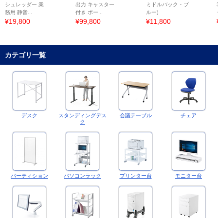
シュレッダー 業
出力 キャスター
ミドルバック・ブ
務用 静音...
付き ポー...
ルー)
¥19,800
¥99,800
¥11,800
カテゴリ一覧
デスク
スタンディングデス
会議テーブル
チェア
ク
パーティション
パソコンラック
プリンター台
モニター台