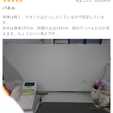
ちょこ
さん
2021/05/10
パネル
本体は軽く、スタンドはどっしりしているので安定していま
す。
自分は身長157cm、対面の人は165cm、頭のてっぺんだけが見
えます。ちょうどいい高さです。