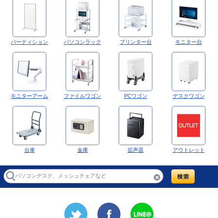
パーティション
パソコンラック
プリンター台
モニター台
モニターアーム
ファイルワゴン
PCワゴン
デスクワゴン
台車
金庫
拡声器
アウトレット