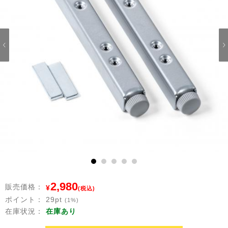
1
2
3
4
5
2,980
販売価格：
¥
(税込)
ポイント：
29
pt
(1%)
在庫状況：
在庫あり