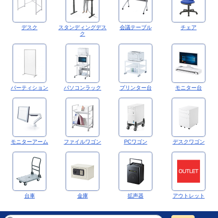
デスク
スタンディングデス
会議テーブル
チェア
ク
パーティション
パソコンラック
プリンター台
モニター台
モニターアーム
ファイルワゴン
PCワゴン
デスクワゴン
台車
金庫
拡声器
アウトレット