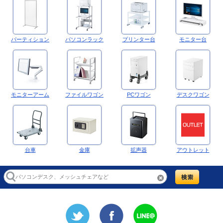
パーティション
パソコンラック
プリンター台
モニター台
モニターアーム
ファイルワゴン
PCワゴン
デスクワゴン
台車
金庫
拡声器
アウトレット