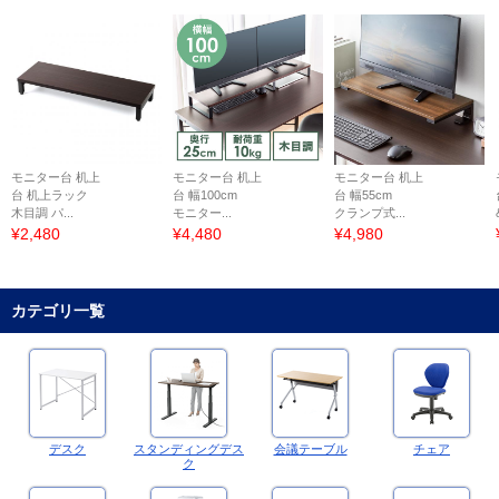
モニター台 机上
モニター台 机上
モニター台 机上
台 机上ラック
台 幅100cm
台 幅55cm
木目調 パ...
モニター...
クランプ式...
¥2,480
¥4,480
¥4,980
カテゴリ一覧
デスク
スタンディングデス
会議テーブル
チェア
ク