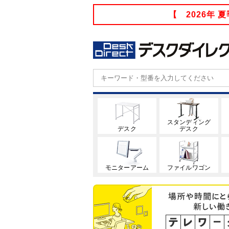
【 2026年
スタンディング
デスク
デスク
モニターアーム
ファイルワゴン