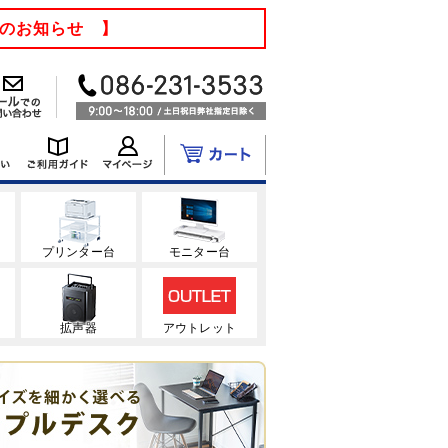
てのお知らせ 】
ク
プリンター台
モニター台
拡声器
アウトレット