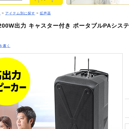
ジ
>
アイテム別に探す
>
拡声器
200W出力 キャスター付き ポータブルPAシス
を書く