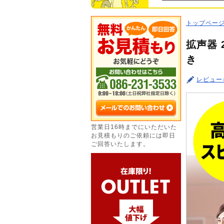
トップペー
拡声器 
き
レビュー
営業日16時までにいただいた
お見積もりのご依頼には即日
ご回答いたします。