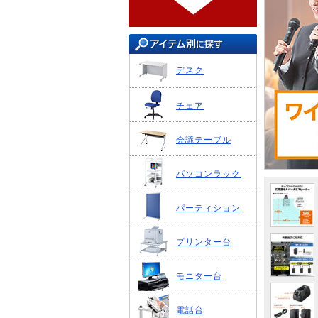
デスク
チェア
会議テーブル
パソコンラック
パーティション
プリンター台
モニター台
電話台