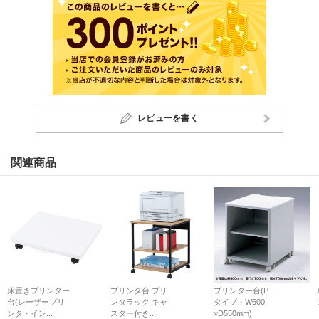
レビューを書く
関連商品
床置きプリンター
プリンタ台 プリ
プリンター台(P
台(レーザープリ
ンタラック キャ
タイプ・W600
ンタ・イン...
スター付き...
×D550mm)