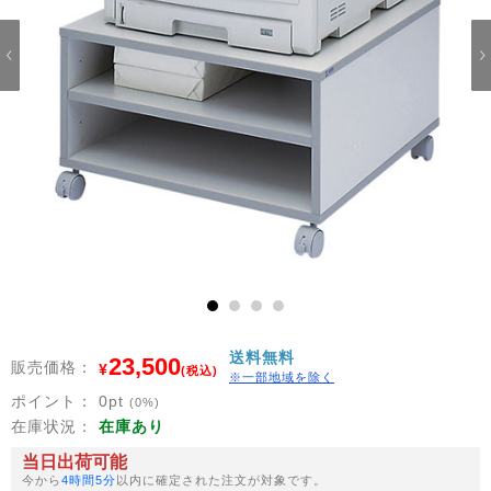
1
2
3
4
送料無料
23,500
販売価格：
¥
(税込)
※一部地域を除く
ポイント：
0
pt
(0%)
在庫状況：
在庫あり
当日出荷可能
今から
4時間5分
以内に確定された注文が対象です。