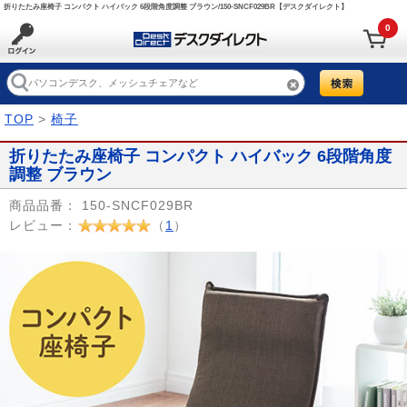
折りたたみ座椅子 コンパクト ハイバック 6段階角度調整 ブラウン/150-SNCF029BR【デスクダイレクト】
0
TOP
>
椅子
折りたたみ座椅子 コンパクト ハイバック 6段階角度
調整 ブラウン
商品品番：
150-SNCF029BR
レビュー：
（
1
）
Prev