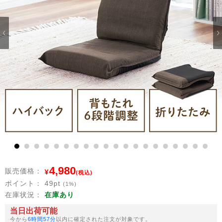
1
2
3
4
5
6
7
8
9
10
11
12
13
14
15
16
17
18
19
20
4,980
販売価格：
¥
(税込)
ポイント：
49
pt
(1%)
在庫状況：
在庫あり
当日出荷可能
今から
6時間57分
以内に確定された注文が対象です。