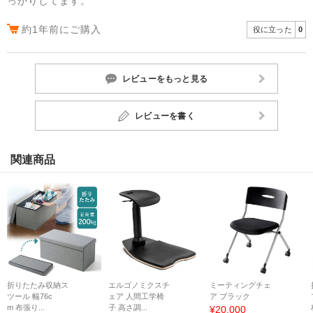
っかりしてます。
約1年前にご購入
役に立った
0
レビューをもっと見る
レビューを書く
関連商品
折りたたみ収納ス
エルゴノミクスチ
ミーティングチェ
ツール 幅76c
ェア 人間工学椅
ア ブラック
m 布張り...
子 高さ調...
¥20,000