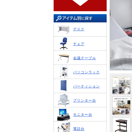
デスク
チェア
会議テーブル
パソコンラック
パーティション
プリンター台
モニター台
電話台