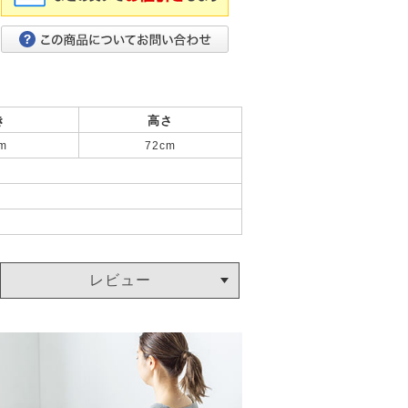
き
高さ
m
72cm
レビュー