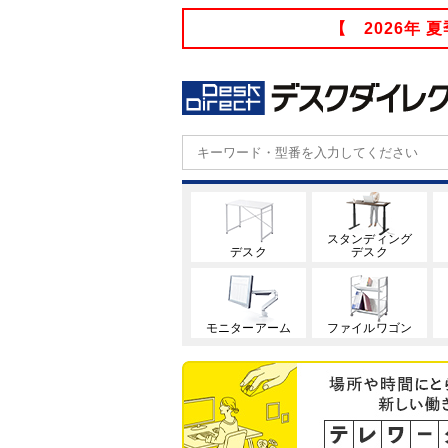
【 2026年
スタンディング
デスク
デスク
モニターアーム
ファイルワゴン