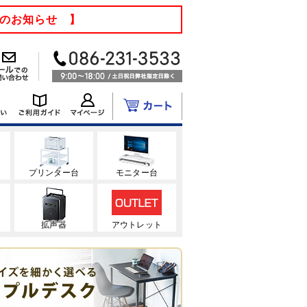
てのお知らせ 】
ク
プリンター台
モニター台
拡声器
アウトレット