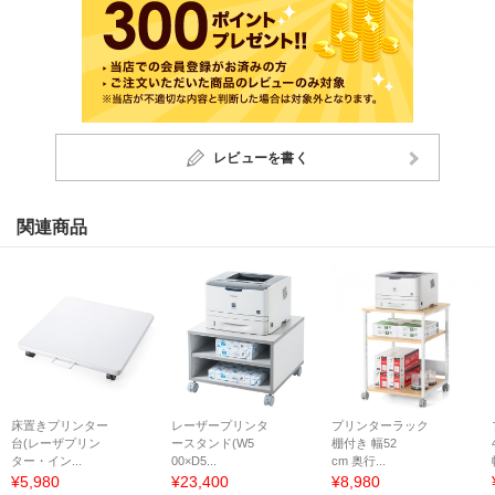
レビューを書く
関連商品
床置きプリンター
レーザープリンタ
プリンターラック
台(レーザプリン
ースタンド(W5
棚付き 幅52
ター・イン...
00×D5...
cm 奥行...
¥5,980
¥23,400
¥8,980