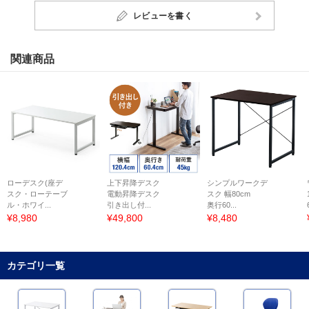
レビューを書く
関連商品
ローデスク(座デ
上下昇降デスク
シンプルワークデ
スク・ローテーブ
電動昇降デスク
スク 幅80cm
ル・ホワイ...
引き出し付...
奥行60...
¥8,980
¥49,800
¥8,480
カテゴリ一覧