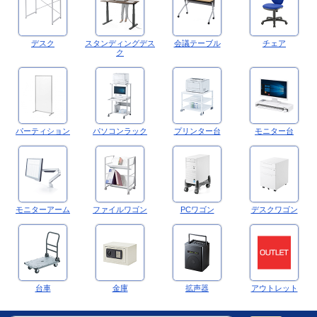
デスク
スタンディングデス
会議テーブル
チェア
ク
パーティション
パソコンラック
プリンター台
モニター台
モニターアーム
ファイルワゴン
PCワゴン
デスクワゴン
台車
金庫
拡声器
アウトレット