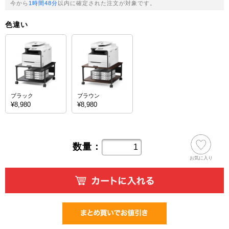
今から
1時間48分
以内に確定された注文が対象です。
色違い
ブラック
ブラウン
¥8,980
¥8,980
数量：
お気に入り