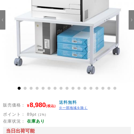
1
2
3
4
5
6
7
8
9
10
11
12
13
14
15
16
17
送料無料
8,980
販売価格：
¥
(税込)
※一部地域を除く
ポイント：
89
pt
(1%)
在庫状況：
在庫あり
当日出荷可能