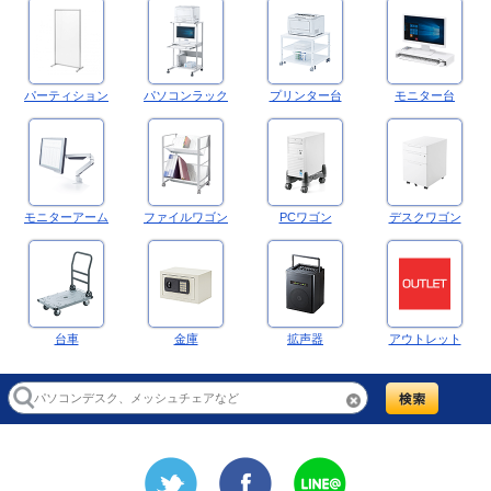
パーティション
パソコンラック
プリンター台
モニター台
モニターアーム
ファイルワゴン
PCワゴン
デスクワゴン
台車
金庫
拡声器
アウトレット