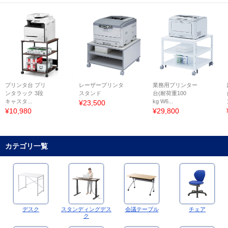
プリンタ台 プリ
レーザープリンタ
業務用プリンター
ンタラック 3段
スタンド
台(耐荷重100
キャスタ...
kg W6...
¥23,500
¥10,980
¥29,800
カテゴリ一覧
デスク
スタンディングデス
会議テーブル
チェア
ク