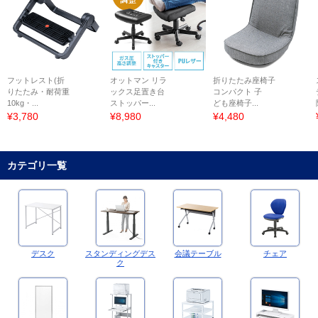
フットレスト(折
オットマン リラ
折りたたみ座椅子
りたたみ・耐荷重
ックス足置き台
コンパクト 子
10kg・...
ストッパー...
ども座椅子...
¥3,780
¥8,980
¥4,480
カテゴリ一覧
デスク
スタンディングデス
会議テーブル
チェア
ク