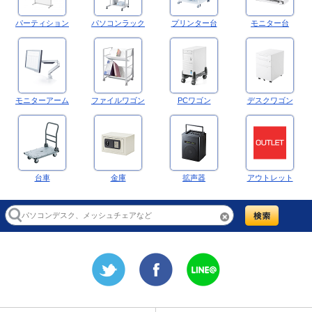
パーティション
パソコンラック
プリンター台
モニター台
モニターアーム
ファイルワゴン
PCワゴン
デスクワゴン
台車
金庫
拡声器
アウトレット