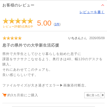
お客様のレビュー
レビューを書く
5.00
(
1件
)
レビュー評価5点満点中
いちさん
さん
2026/05/09
息子の県外での大学新生活応援
県外で大学生としてひとり暮らしを始めた息子に
課題をサクサクこなせるよう、奥行きは40、幅120のデスクを
購入。
それにあわせてこのチェアも。
良い感じらしいです。
ファイルサイズが大き過ぎてエラー▶画像添付断念。
約3カ月前にご購入
役に立った
0