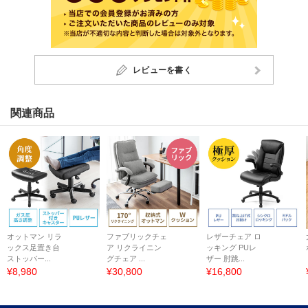
レビューを書く
関連商品
オットマン リラ
ファブリックチェ
レザーチェア ロ
ックス足置き台
ア リクライニン
ッキング PUレ
ストッパー...
グチェア ...
ザー 肘跳...
¥8,980
¥30,800
¥16,800