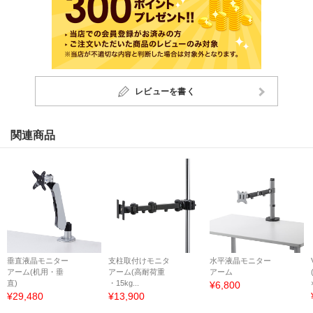
レビューを書く
関連商品
垂直液晶モニター
支柱取付けモニタ
水平液晶モニター
アーム(机用・垂
アーム(高耐荷重
アーム
直)
・15kg...
¥6,800
¥29,480
¥13,900