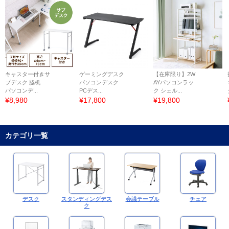
キャスター付きサ
ゲーミングデスク
【在庫限り】2W
ブデスク 脇机
パソコンデスク
AYパソコンラッ
パソコンデ...
PCデス...
ク シェル...
¥8,980
¥17,800
¥19,800
カテゴリ一覧
デスク
スタンディングデス
会議テーブル
チェア
ク