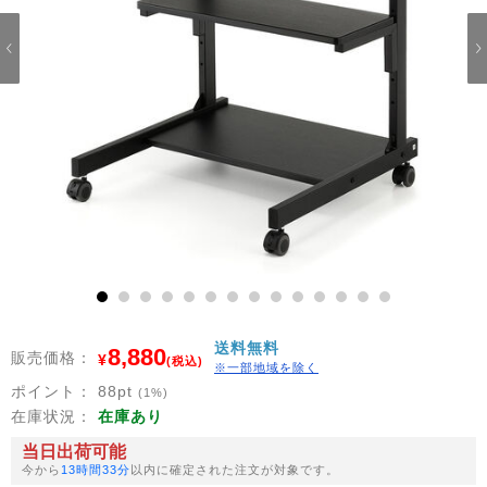
1
2
3
4
5
6
7
8
9
10
11
12
13
14
送料無料
8,880
販売価格：
¥
(税込)
※一部地域を除く
ポイント：
88
pt
(1%)
在庫状況：
在庫あり
当日出荷可能
今から
13時間33分
以内に確定された注文が対象です。