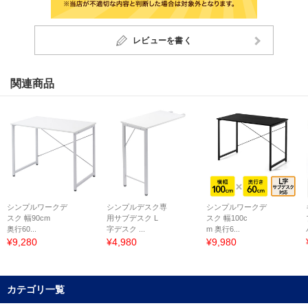
レビューを書く
関連商品
シンプルワークデ
シンプルデスク専
シンプルワークデ
スク 幅90cm
用サブデスク L
スク 幅100c
奥行60...
字デスク ...
m 奥行6...
¥9,280
¥4,980
¥9,980
カテゴリ一覧