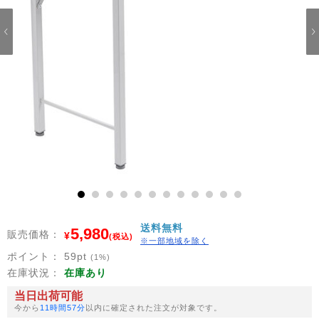
1
2
3
4
5
6
7
8
9
10
11
12
送料無料
5,980
販売価格：
¥
(税込)
※一部地域を除く
ポイント：
59
pt
(1%)
在庫状況：
在庫あり
当日出荷可能
今から
11時間57分
以内に確定された注文が対象です。