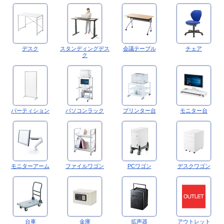
デスク
スタンディングデス
会議テーブル
チェア
ク
パーティション
パソコンラック
プリンター台
モニター台
モニターアーム
ファイルワゴン
PCワゴン
デスクワゴン
台車
金庫
拡声器
アウトレット