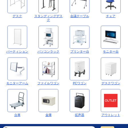
デスク
スタンディングデス
会議テーブル
チェア
ク
パーティション
パソコンラック
プリンター台
モニター台
モニターアーム
ファイルワゴン
PCワゴン
デスクワゴン
台車
金庫
拡声器
アウトレット