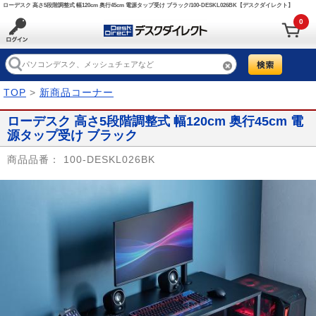
ローデスク 高さ5段階調整式 幅120cm 奥行45cm 電源タップ受け ブラック/100-DESKL026BK【デスクダイレクト】
0
TOP
>
新商品コーナー
ローデスク 高さ5段階調整式 幅120cm 奥行45cm 電
源タップ受け ブラック
商品品番：
100-DESKL026BK
Prev