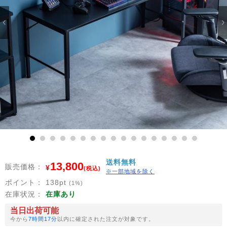
1
2
3
4
5
6
7
8
9
10
11
12
13
14
15
16
17
送料無料
13,800
販売価格：
¥
(税込)
※一部地域を除く
ポイント：
138
pt
(1%)
在庫状況：
在庫あり
当日出荷可能
今から
7時間17分
以内に確定された注文が対象です。