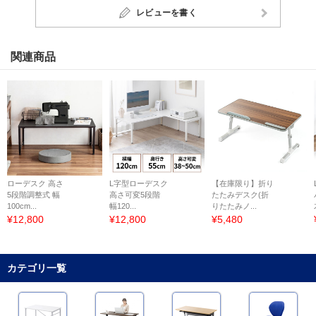
レビューを書く
関連商品
ローデスク 高さ
L字型ローデスク
【在庫限り】折り
5段階調整式 幅
高さ可変5段階
たたみデスク(折
100cm...
幅120...
りたたみノ...
¥12,800
¥12,800
¥5,480
カテゴリ一覧