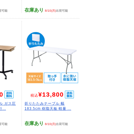
在庫あり
荷可能
8/10(月)
出荷可能
0
¥13,800
税込
ル ガス圧
折りたたみテーブル 幅
...
183.5cm 樹脂天板 軽量 ...
在庫あり
荷可能
8/10(月)
出荷可能