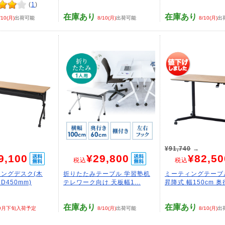
(
1
)
在庫あり
在庫あり
/10(月)
出荷可能
8/10(月)
出荷可能
8/10(月)
出
¥91,740
→
9,100
¥29,800
¥82,50
税込
税込
ングデスク(木
折りたたみテーブル 学習塾机
ミーティングテーブ
D450mm)
テレワーク向け 天板幅1...
昇降式 幅150cm 奥行
在庫あり
在庫あり
9月下旬入荷予定
8/10(月)
出荷可能
8/10(月)
出