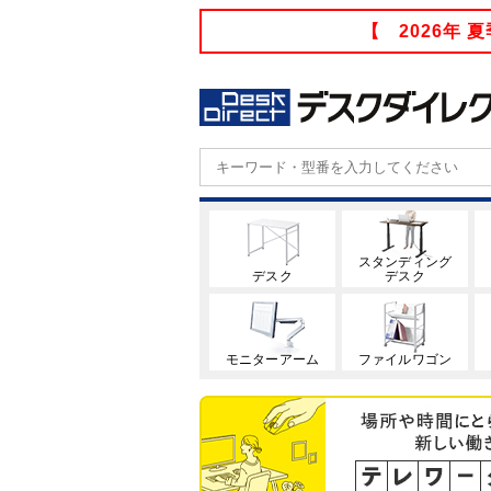
【 2026年
スタンディング
デスク
デスク
モニターアーム
ファイルワゴン