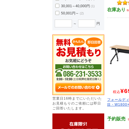
30,001～40,000円
(1)
在庫あり
8
50,001円～
(2)
～
円
¥6
税込
営業日16時までにいただいた
フォールディ
お見積もりのご依頼には即日
目・W1800×
ご回答いたします。
予約販売