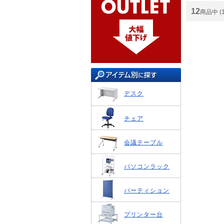
12
商品中 (
デスク
チェア
会議テーブル
パソコンラック
パーティション
プリンター台