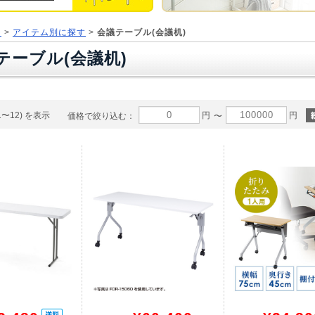
ジ
>
アイテム別に探す
>
会議テーブル(会議机)
テーブル(会議机)
1〜12) を表示
円
円
価格で絞り込む：
〜