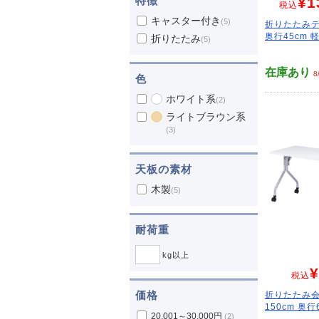
特徴
¥1
税込
キャスター付き
(5)
折りたたみテ
奥行45cm 軽
折りたたみ
(5)
在庫あり
8
色
ホワイト系
(2)
ライトブラウン系
(3)
天板の素材
木製
(5)
耐荷重
kg以上
¥
税込
価格
折りたたみ会
150cm 奥行6
20,001～30,000円
(2)