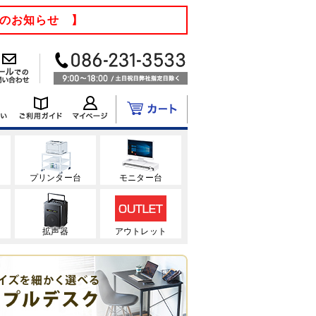
てのお知らせ 】
ク
プリンター台
モニター台
拡声器
アウトレット