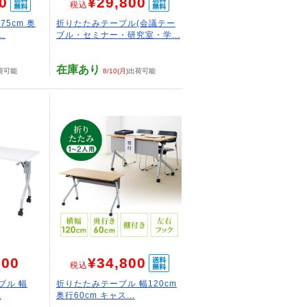
0
¥29,800
税込
5cm 奥
折りたたみテーブル(会議テー
.
ブル・セミナー・研究室・学...
在庫あり
荷可能
8/10(月)
出荷可能
700
¥34,800
税込
ブル 幅
折りたたみテーブル 幅120cm
.
奥行60cm キャス...