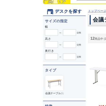
デスクを探す
トップペー
会議
サイズの指定
幅
～
cm
12
高さ
商品中 (
～
cm
奥行き
～
cm
タイプ
会議テーブル
(5)