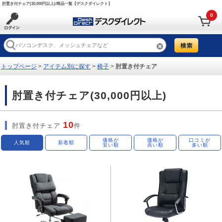
肘置き付チェア(30,000円以上)/商品一覧【デスクダイレクト】
0
トップページ
>
アイテム別に探す
>
椅子
>
肘置き付チェア
肘置き付チェア(30,000円以上)
10
肘置き付チェア
件
価格が
価格が
口コミが
人気順
新着順
安い順
高い順
多い順