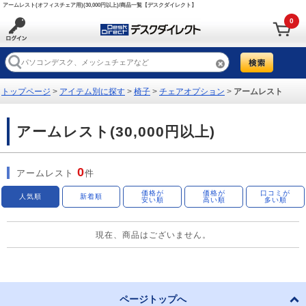
アームレスト(オフィスチェア用)(30,000円以上)/商品一覧【デスクダイレクト】
0
トップページ
>
アイテム別に探す
>
椅子
>
チェアオプション
>
アームレスト
アームレスト(30,000円以上)
0
アームレスト
件
価格が
価格が
口コミが
人気順
新着順
安い順
高い順
多い順
現在、商品はございません。
ページトップへ