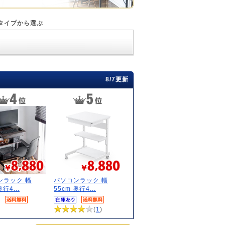
タイプから選ぶ
8/7更新
ンラック 幅
パソコンラック 幅
奥行4...
55cm 奥行4...
(
1
)