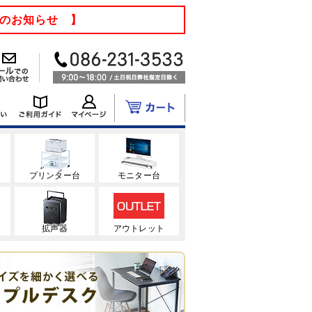
てのお知らせ 】
ク
プリンター台
モニター台
拡声器
アウトレット