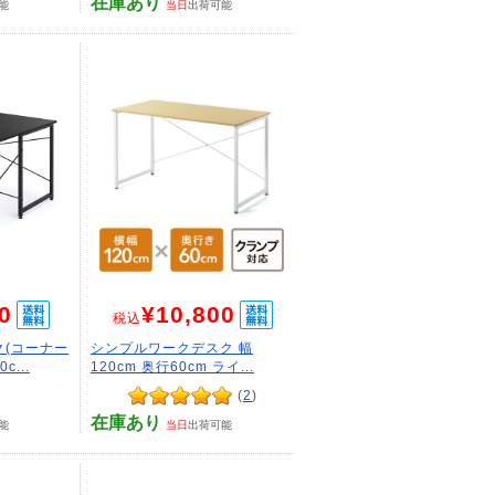
在庫あり
能
当日
出荷可能
0
¥10,800
税込
ク(コーナー
シンプルワークデスク 幅
...
120cm 奥行60cm ライ...
(
2
)
在庫あり
能
当日
出荷可能