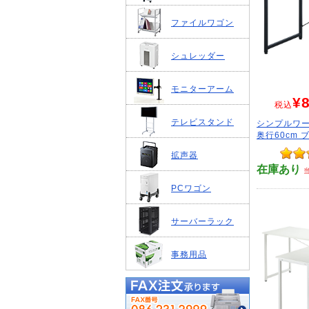
ファイルワゴン
シュレッダー
モニターアーム
¥8
税込
テレビスタンド
シンプルワー
奥行60cm 
拡声器
在庫あり
PCワゴン
サーバーラック
事務用品