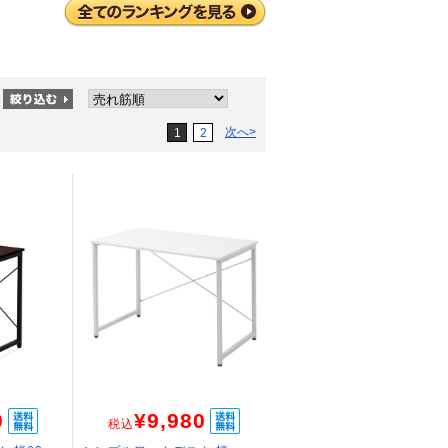
次へ>
1
2
0
¥9,980
税込