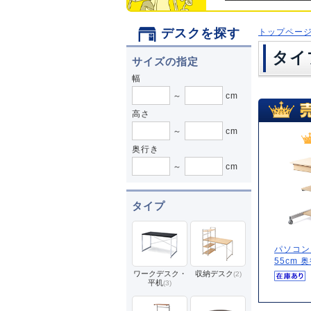
デスクを探す
トップペー
タイ
サイズの指定
幅
～
cm
高さ
～
cm
奥行き
～
cm
タイプ
パソコン
55cm 奥
ワークデスク・
収納デスク
(2)
平机
(3)