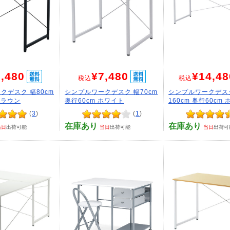
,480
¥7,480
¥14,48
税込
税込
クデスク 幅80cm
シンプルワークデスク 幅70cm
シンプルワークデス
ブラウン
奥行60cm ホワイト
160cm 奥行60cm
(
3
)
(
1
)
在庫あり
在庫あり
当日
出荷可能
当日
出荷可能
当日
出荷可