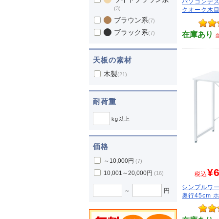
パソコンデスク
(3)
クオーク木目柄
ブラウン系
(7)
ブラック系
(7)
在庫あり
天板の素材
木製
(21)
耐荷重
kg以上
価格
～10,000円
(7)
¥6
10,001～20,000円
(16)
税込
シンプルワー
～
円
奥行45cm 