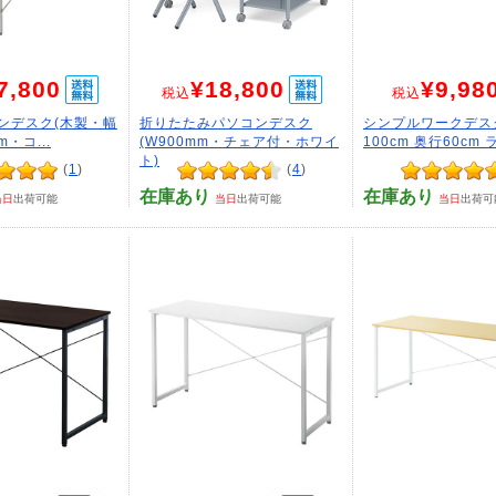
7,800
¥18,800
¥9,98
税込
税込
ンデスク(木製・幅
折りたたみパソコンデスク
シンプルワークデス
m・コ...
(W900mm・チェア付・ホワイ
100cm 奥行60cm ラ
ト)
(
1
)
(
4
)
在庫あり
在庫あり
当日
出荷可能
当日
出荷可能
当日
出荷可