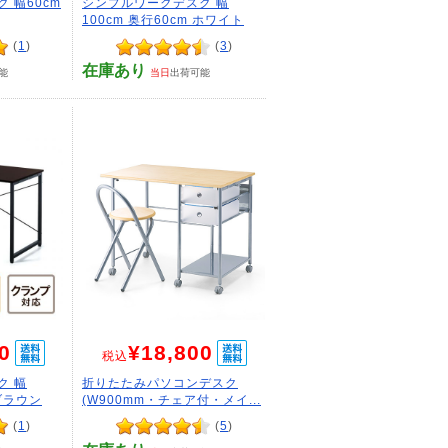
 幅60cm
シンプルワークデスク 幅
100cm 奥行60cm ホワイト
(
1
)
(
3
)
在庫あり
能
当日
出荷可能
0
¥18,800
税込
ク 幅
折りたたみパソコンデスク
 ブラウン
(W900mm・チェア付・メイ...
(
1
)
(
5
)