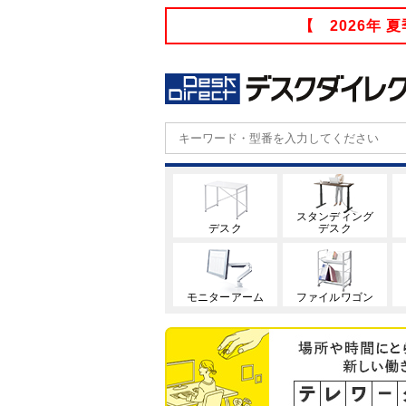
【 2026年
スタンディング
デスク
デスク
モニターアーム
ファイルワゴン