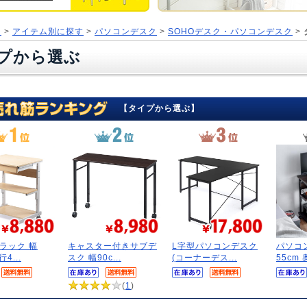
ジ
>
アイテム別に探す
>
パソコンデスク
>
SOHOデスク・パソコンデスク
>
プから選ぶ
【タイプから選ぶ】
ラック 幅
キャスター付きサブデ
L字型パソコンデスク
パソコ
行4...
スク 幅90c...
(コーナーデス...
55cm 
(
1
)