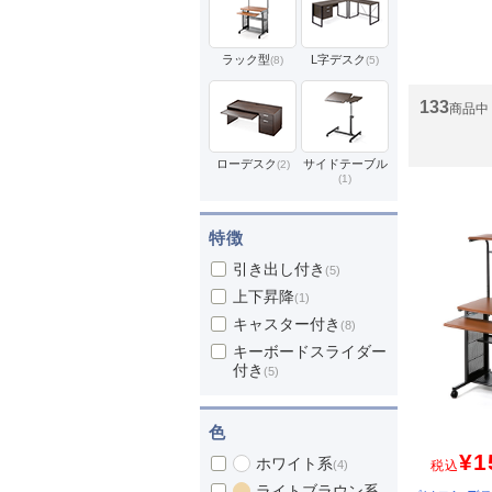
ラック型
L字デスク
(8)
(5)
133
商品中 
ローデスク
サイドテーブル
(2)
(1)
特徴
引き出し付き
(5)
上下昇降
(1)
キャスター付き
(8)
キーボードスライダー
付き
(5)
色
¥1
ホワイト系
(4)
税込
ライトブラウン系