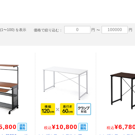
(1〜100) を表示
円
円
価格で絞り込む：
〜
5,800
¥10,800
¥6,78
税込
税込