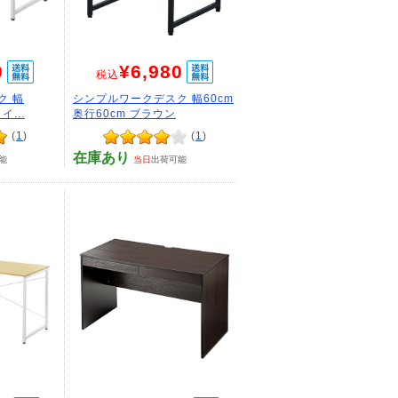
0
¥6,980
税込
ク 幅
シンプルワークデスク 幅60cm
イ...
奥行60cm ブラウン
(
1
)
(
1
)
在庫あり
能
当日
出荷可能