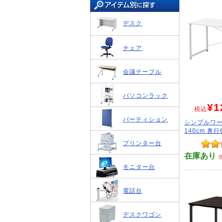
デスク
チェア
会議テーブル
パソコンラック
¥1
税込
パーティション
シンプルワー
140cm 奥
プリンター台
在庫あり
モニター台
電話台
デスクワゴン