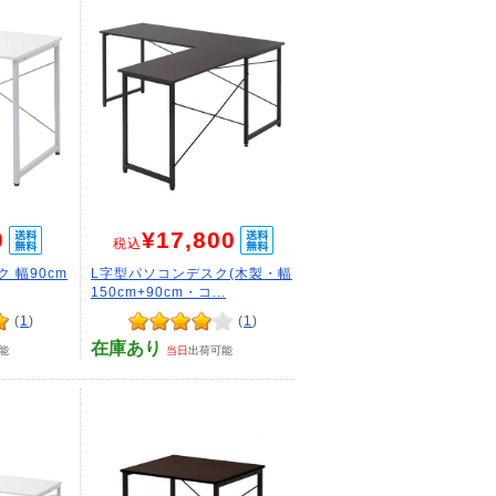
0
¥17,800
税込
 幅90cm
L字型パソコンデスク(木製・幅
150cm+90cm・コ...
(
1
)
(
1
)
在庫あり
能
当日
出荷可能