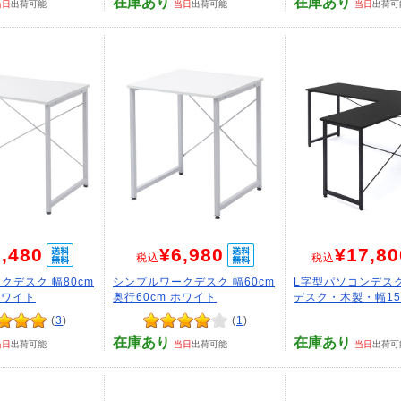
在庫あり
在庫あり
当日
出荷可能
当日
出荷可能
当日
出荷可
,480
¥6,980
¥17,80
税込
税込
クデスク 幅80cm
シンプルワークデスク 幅60cm
L字型パソコンデス
ホワイト
奥行60cm ホワイト
デスク・木製・幅150c
(
3
)
(
1
)
在庫あり
在庫あり
当日
出荷可能
当日
出荷可能
当日
出荷可