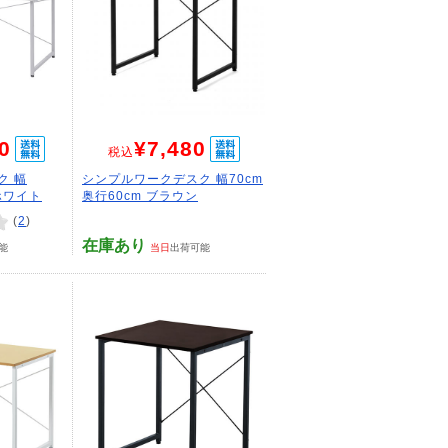
0
¥7,480
税込
ク 幅
シンプルワークデスク 幅70cm
 ホワイト
奥行60cm ブラウン
(
2
)
在庫あり
能
当日
出荷可能