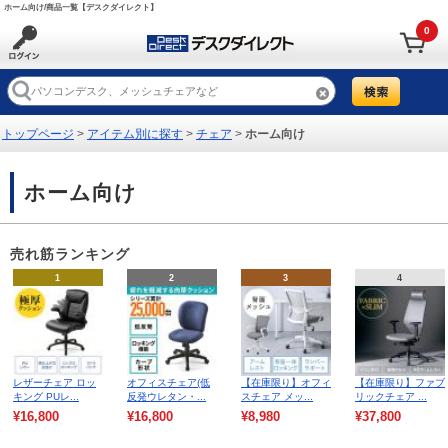
ホーム向け/商品一覧【デスクダイレクト】
0
トップページ
>
アイテム別に探す
>
チェア
>
ホーム向け
ホーム向け
売れ筋ランキング
1
2
3
4
レザーチェア ロッ
オフィスチェア(低
【在庫限り】オフィ
【在庫限り】ファブ
キング PUレ...
反発ウレタン・...
スチェア メッ...
リックチェア ...
¥16,800
¥16,800
¥8,980
¥37,800