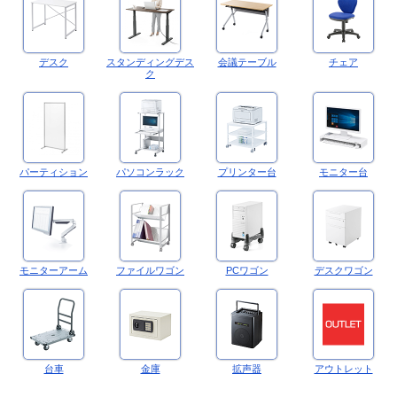
デスク
スタンディングデス
会議テーブル
チェア
ク
パーティション
パソコンラック
プリンター台
モニター台
モニターアーム
ファイルワゴン
PCワゴン
デスクワゴン
台車
金庫
拡声器
アウトレット