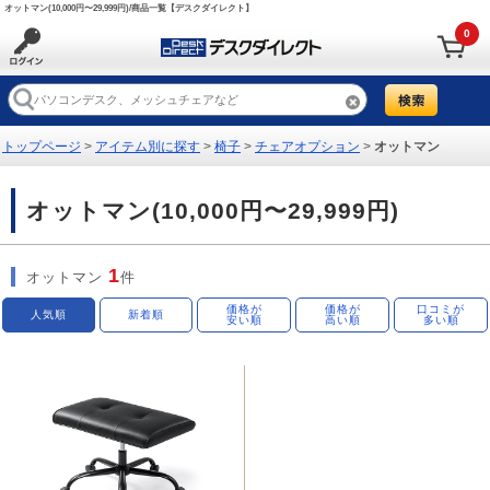
オットマン(10,000円〜29,999円)/商品一覧【デスクダイレクト】
0
トップページ
>
アイテム別に探す
>
椅子
>
チェアオプション
>
オットマン
オットマン(10,000円〜29,999円)
1
オットマン
件
価格が
価格が
口コミが
人気順
新着順
安い順
高い順
多い順