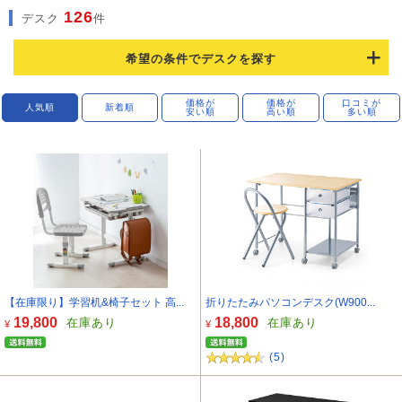
126
デスク
件
希望の条件でデスクを探す
価格が
価格が
口コミが
人気順
新着順
安い順
高い順
多い順
【在庫限り】学習机&椅子セット 高...
折りたたみパソコンデスク(W900...
19,800
18,800
在庫あり
在庫あり
¥
¥
(5)