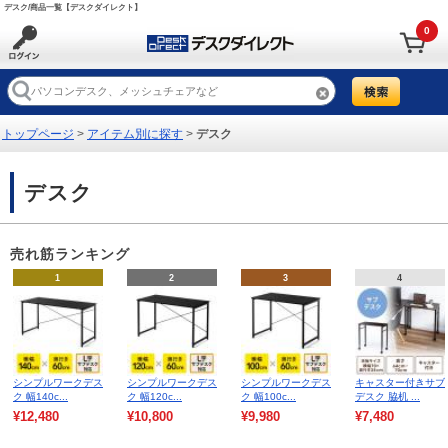
デスク/商品一覧【デスクダイレクト】
0
トップページ
>
アイテム別に探す
>
デスク
デスク
売れ筋ランキング
1
2
3
4
シンプルワークデス
シンプルワークデス
シンプルワークデス
キャスター付きサブ
ク 幅140c...
ク 幅120c...
ク 幅100c...
デスク 脇机 ...
¥12,480
¥10,800
¥9,980
¥7,480