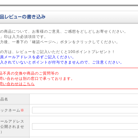
の商品について、お客様のご意見、ご感想をどしどしお寄せください。
」印は入力必須項目です。
力後、一番下の「確認ページへ」ボタンをクリックしてください。
の方は、レビューをご記入いただくと100ポイントプレゼント！
員メールアドレスを必ずご記入ください。
入されていないとポイントが付与できませんので、ご注意ください。
品不具の交換や商品のご質問等の
問い合わせは別の窓口で承っております。
問い合わせはこちら
商品名
ニックネーム
※
メールアドレス
（公開されませ
ん）