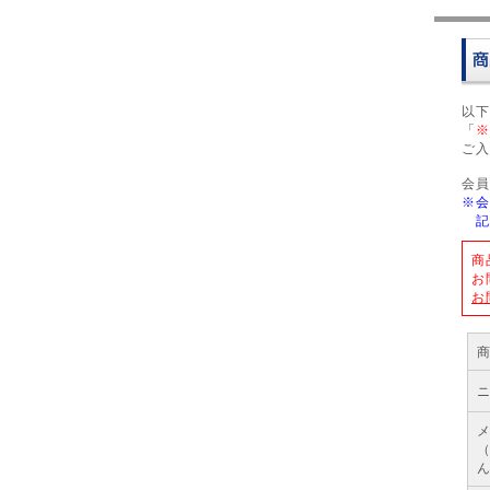
以下
「
※
ご入
会員
※会
記
商
お
お