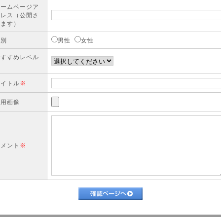
ホームページア
ドレス（公開さ
れます）
性別
男性
女性
おすすめレベル
※
タイトル
※
使用画像
コメント
※