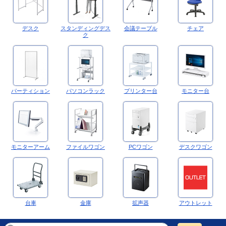
デスク
スタンディングデス
会議テーブル
チェア
ク
パーティション
パソコンラック
プリンター台
モニター台
モニターアーム
ファイルワゴン
PCワゴン
デスクワゴン
台車
金庫
拡声器
アウトレット