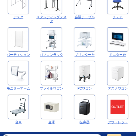
デスク
スタンディングデス
会議テーブル
チェア
ク
パーティション
パソコンラック
プリンター台
モニター台
モニターアーム
ファイルワゴン
PCワゴン
デスクワゴン
台車
金庫
拡声器
アウトレット