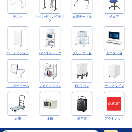
デスク
スタンディングデス
会議テーブル
チェア
ク
パーティション
パソコンラック
プリンター台
モニター台
モニターアーム
ファイルワゴン
PCワゴン
デスクワゴン
台車
金庫
拡声器
アウトレット