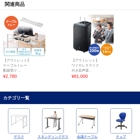
関連商品
【アウトレット】
【アウトレット】
ケーブルトレー
ワイヤレスマイク
配線受け ...
付き拡声器...
¥2,780
¥81,000
カテゴリ一覧
デスク
スタンディングデス
会議テーブル
チェア