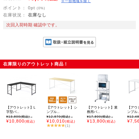
※一部地域を除く
ポイント：
0
pt
(0%)
在庫状況：
在庫なし
次回入荷時期 確認中です。
在庫限りのアウトレット商品！
【アウトレット】L
【アウトレット】シ
【アウトレット】業
【アウ
字型パ...
ンプル...
務用パ...
ンプル..
¥13,800
(税込)
→
¥12,870
(税込)
→
¥17,800
(税込)
→
¥12,4
¥10,800
¥10,010
¥13,800
¥7,5
(税込)
(税込)
(税込)
(1)