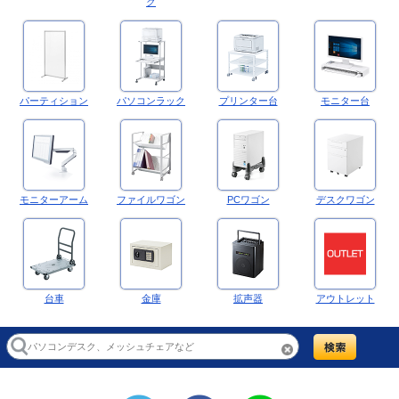
ク
パーティション
パソコンラック
プリンター台
モニター台
モニターアーム
ファイルワゴン
PCワゴン
デスクワゴン
台車
金庫
拡声器
アウトレット