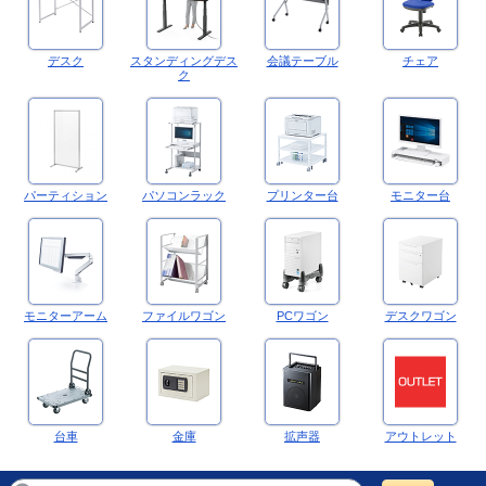
デスク
スタンディングデス
会議テーブル
チェア
ク
パーティション
パソコンラック
プリンター台
モニター台
モニターアーム
ファイルワゴン
PCワゴン
デスクワゴン
台車
金庫
拡声器
アウトレット