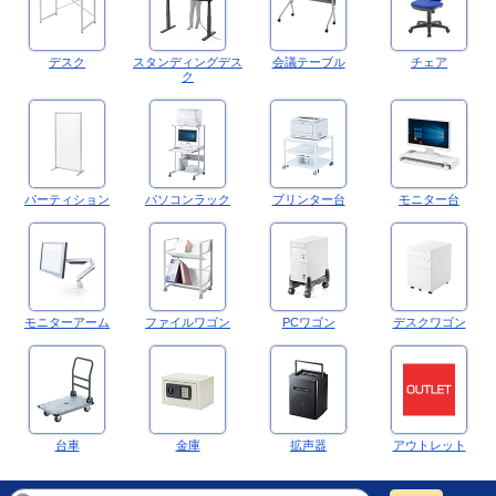
デスク
スタンディングデス
会議テーブル
チェア
ク
パーティション
パソコンラック
プリンター台
モニター台
モニターアーム
ファイルワゴン
PCワゴン
デスクワゴン
台車
金庫
拡声器
アウトレット