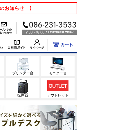
てのお知らせ 】
ク
プリンター台
モニター台
拡声器
アウトレット