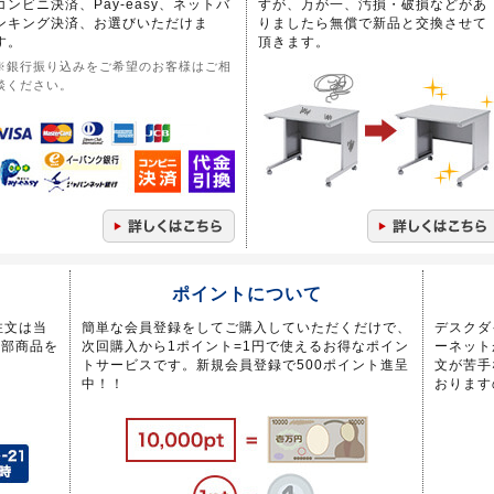
コンビニ決済、Pay-easy、ネットバ
すが、万が一、汚損・破損などがあ
ンキング決済、お選びいただけま
りましたら無償で新品と交換させて
す。
頂きます。
※銀行振り込みをご希望のお客様はご相
談ください。
ポイントについて
注文は当
簡単な会員登録をしてご購入していただくだけで、
デスクダ
一部商品を
次回購入から1ポイント=1円で使えるお得なポイン
ーネット
トサービスです。新規会員登録で500ポイント進呈
文が苦手
中！！
おります