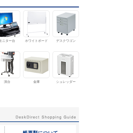
モニター台
ホワイトボード
デスクワゴン
演台
金庫
シュレッダー
帳票類について