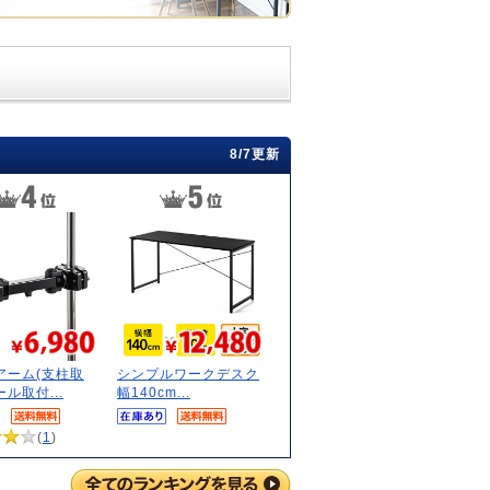
8/7更新
アーム(支柱取
シンプルワークデスク
ル取付...
幅140cm...
(
1
)