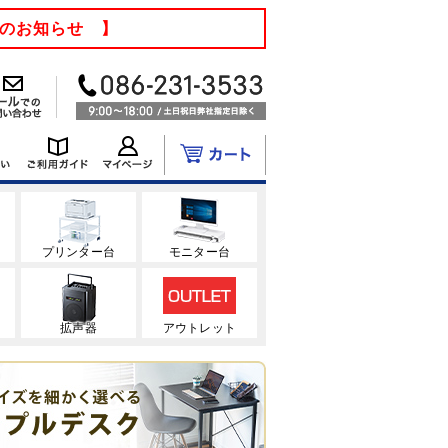
てのお知らせ 】
ク
プリンター台
モニター台
拡声器
アウトレット