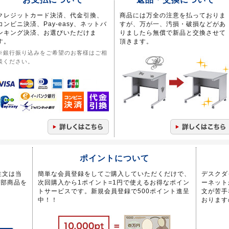
クレジットカード決済、代金引換、
商品には万全の注意を払っておりま
コンビニ決済、Pay-easy、ネットバ
すが、万が一、汚損・破損などがあ
ンキング決済、お選びいただけま
りましたら無償で新品と交換させて
す。
頂きます。
※銀行振り込みをご希望のお客様はご相
談ください。
ポイントについて
注文は当
簡単な会員登録をしてご購入していただくだけで、
デスクダ
一部商品を
次回購入から1ポイント=1円で使えるお得なポイン
ーネット
トサービスです。新規会員登録で500ポイント進呈
文が苦手
中！！
おります