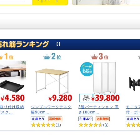
【】
取り付け収納
シンプルワークデスク
3連パーティション 高
モニタ
スク...
幅90cm ...
さ180cm...
付・ポー
(
1
)
(
3
)